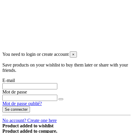
Copyright @ 2018 Djomaster PICS
tous droits réservés
You need to login or create account
×
Save products on your wishlist to buy them later or share with your
friends.
E-mail
Mot de passe
Mot de passe oublié?
Se connecter
Notre boutique utilise des cookies pour améliorer
No account? Create one here
l'expérience utilisateur et nous vous recommandons
Plus
J'accepte
d'accepter leur utilisation pour profiter pleinement de votre
d'informations
Product added to wishlist
navigation.
Product added to compare.